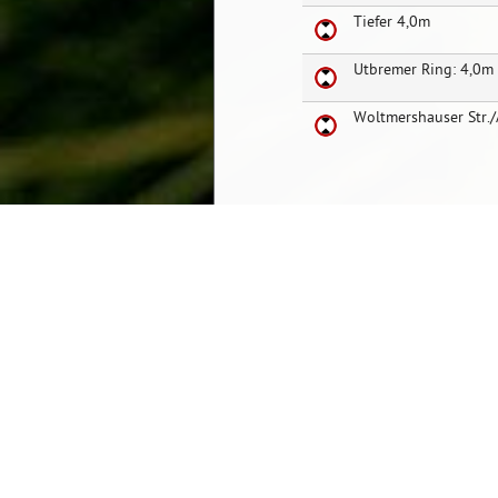
Tiefer 4,0m
Utbremer Ring: 4,0m
Woltmershauser Str.
Startseite
Ansprechpartner
Barrierefre