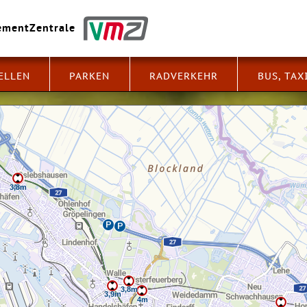
ment​Zentrale
ELLEN
PARKEN
RADVERKEHR
BUS, TAX