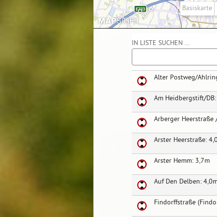
Diese
Kartenanwendung
nutzt
Mapsight
IN LISTE SUCHEN …
von
Neonaut.
Mehr
Alter Postweg/Ahlrin
darüber
auf
Am Heidbergstift/DB:
der
Website
Arberger Heerstraße 
von
Neonaut.
Arster Heerstraße: 4
Arster Hemm: 3,7m
Auf Den Delben: 4,0
Findorffstraße (Findo