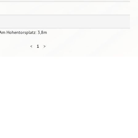
/Am Hohentorsplatz: 3,8m
<
1
>
Sofern nicht anderes angegeben, stehen die Inhalte dies
iheit
Impressum
Datenschutzerklärung
Inhaltsübersicht
Login
AS