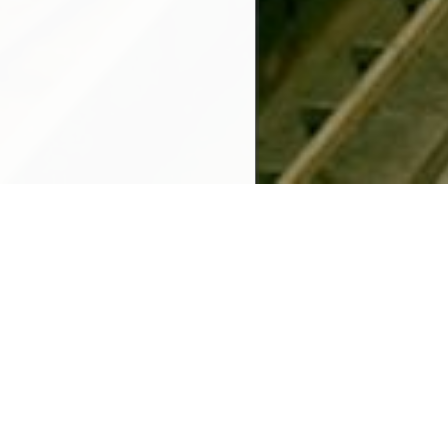
er Seite unter der Lizenz
V Bremen