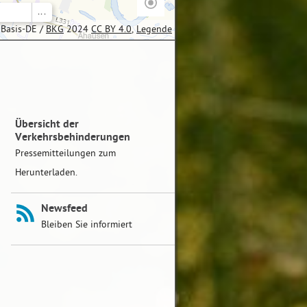
...
Zum
oBasis-DE /
BKG
2024
CC BY 4.0
Legende
eigenen
Standort
springen
Ergänzende
Übersicht der
Inhalte
Verkehrsbehinderungen
oder
Links
Pressemitteilungen zum
Herunterladen.
Newsfeed
Bleiben Sie informiert