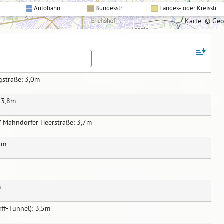
Autobahn
Bundesstr.
Landes- oder Kreisstr.
Karte: © Ge
ÖFFNEN
gstraße: 3,0m
 3,8m
/ Mahndorfer Heerstraße: 3,7m
,0m
m
rff-Tunnel): 3,5m