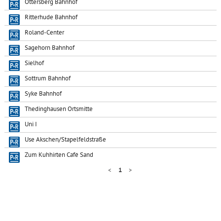
Ottersberg Bahnhof
Ritterhude Bahnhof
Roland-Center
Sagehorn Bahnhof
Sielhof
Sottrum Bahnhof
Syke Bahnhof
Thedinghausen Ortsmitte
Uni I
Use Akschen/Stapelfeldstraße
Zum Kuhhirten Café Sand
<
1
>